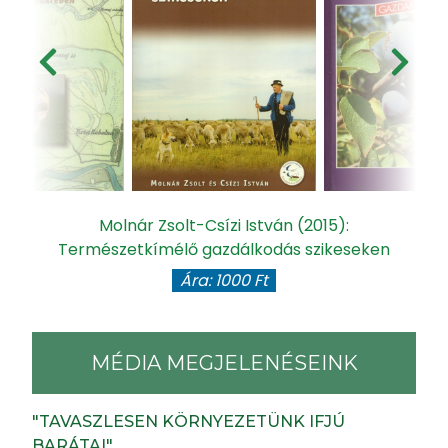
gy
Molnár Zsolt-Csízi István (2015):
Természetkímélő gazdálkodás szikeseken
Ára: 1000 Ft
MÉDIA MEGJELENÉSEINK
"TAVASZLESEN KÖRNYEZETÜNK IFJÚ
BARÁTAI"