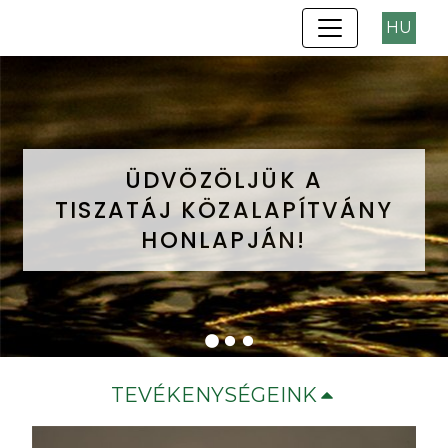
HU
ÜDVÖZÖLJÜK A
ÜDVÖZÖLJÜK A
ÜDVÖZÖLJÜK A
TISZATÁJ KÖZALAPÍTVÁNY
TISZATÁJ KÖZALAPÍTVÁNY
TISZATÁJ KÖZALAPÍTVÁNY
HONLAPJÁN!
HONLAPJÁN!
HONLAPJÁN!
TEVÉKENYSÉGEINK