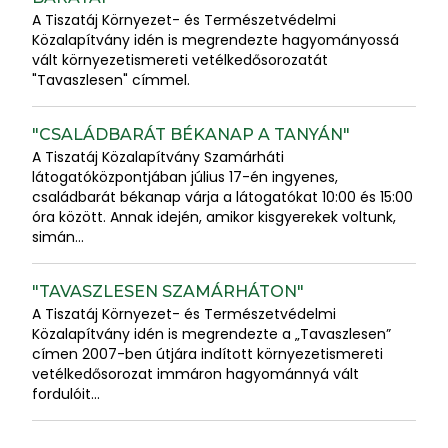
A Tiszatáj Környezet- és Természetvédelmi
Közalapítvány idén is megrendezte hagyományossá
vált környezetismereti vetélkedősorozatát
"Tavaszlesen" címmel.
"CSALÁDBARÁT BÉKANAP A TANYÁN"
A Tiszatáj Közalapítvány Szamárháti
látogatóközpontjában július 17-én ingyenes,
családbarát békanap várja a látogatókat 10:00 és 15:00
óra között. Annak idején, amikor kisgyerekek voltunk,
simán...
"TAVASZLESEN SZAMÁRHÁTON"
A Tiszatáj Környezet- és Természetvédelmi
Közalapítvány idén is megrendezte a „Tavaszlesen”
címen 2007-ben útjára indított környezetismereti
vetélkedősorozat immáron hagyománnyá vált
fordulóit...