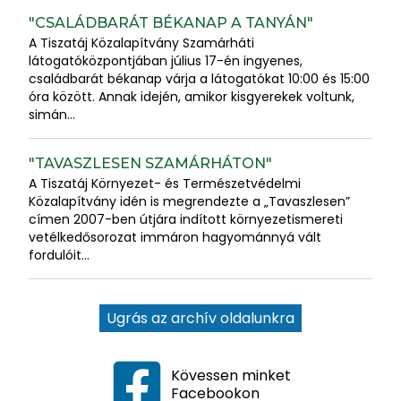
"CSALÁDBARÁT BÉKANAP A TANYÁN"
A Tiszatáj Közalapítvány Szamárháti
látogatóközpontjában július 17-én ingyenes,
családbarát békanap várja a látogatókat 10:00 és 15:00
óra között. Annak idején, amikor kisgyerekek voltunk,
simán...
"TAVASZLESEN SZAMÁRHÁTON"
A Tiszatáj Környezet- és Természetvédelmi
Közalapítvány idén is megrendezte a „Tavaszlesen”
címen 2007-ben útjára indított környezetismereti
vetélkedősorozat immáron hagyománnyá vált
fordulóit...
Ugrás az archív oldalunkra
Kövessen minket
Facebookon