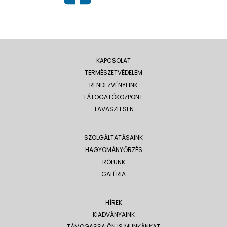
KAPCSOLAT
TERMÉSZETVÉDELEM
RENDEZVÉNYEINK
LÁTOGATÓKÖZPONT
TAVASZLESEN
SZOLGÁLTATÁSAINK
HAGYOMÁNYŐRZÉS
RÓLUNK
GALÉRIA
HÍREK
KIADVÁNYAINK
TÁMOGASSA ÖN IS MUNKÁNKAT