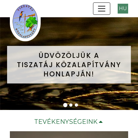
HU
ÜDVÖZÖLJÜK A
ÜDVÖZÖLJÜK A
ÜDVÖZÖLJÜK A
TISZATÁJ KÖZALAPÍTVÁNY
TISZATÁJ KÖZALAPÍTVÁNY
TISZATÁJ KÖZALAPÍTVÁNY
HONLAPJÁN!
HONLAPJÁN!
HONLAPJÁN!
TEVÉKENYSÉGEINK