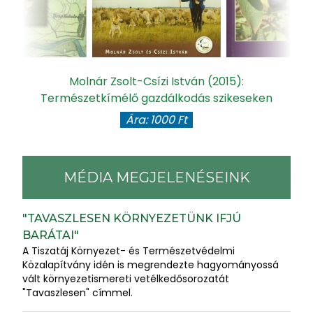
gy
Molnár Zsolt-Csízi István (2015):
Természetkímélő gazdálkodás szikeseken
Ára: 1000 Ft
MÉDIA MEGJELENÉSEINK
"TAVASZLESEN KÖRNYEZETÜNK IFJÚ
BARÁTAI"
A Tiszatáj Környezet- és Természetvédelmi
Közalapítvány idén is megrendezte hagyományossá
vált környezetismereti vetélkedősorozatát
"Tavaszlesen" címmel.