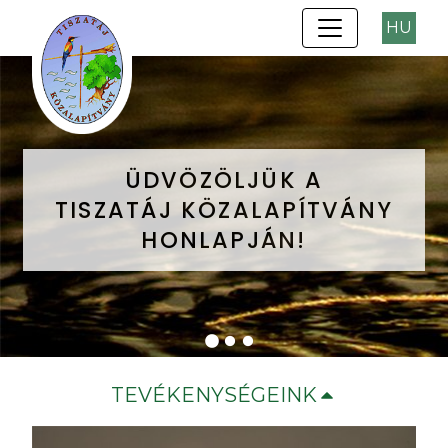
HU
ÜDVÖZÖLJÜK A
ÜDVÖZÖLJÜK A
ÜDVÖZÖLJÜK A
TISZATÁJ KÖZALAPÍTVÁNY
TISZATÁJ KÖZALAPÍTVÁNY
TISZATÁJ KÖZALAPÍTVÁNY
HONLAPJÁN!
HONLAPJÁN!
HONLAPJÁN!
TEVÉKENYSÉGEINK