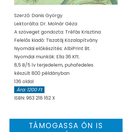
Szerző: Danis György
Lektorálta: Dr. Molnár Géza
A szöveget gondozta: Tréfás Krisztina
Felelős kiadó: Tiszatáj Közalapítvány
Nyomdai előkészítés: AlbiPrint Bt.
Nyomdai munkák: Ella 36 Kft.
8,5 B/5 ív terjedelem, puhafedeles
készült 800 példányban
136 oldal
Ára: 1200 Ft
ISBN: 963 218 162 X
TÁMOGASSA ÖN IS