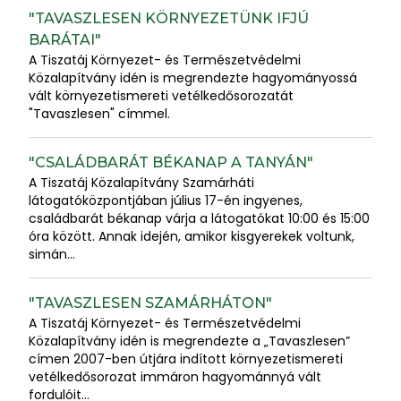
"TAVASZLESEN KÖRNYEZETÜNK IFJÚ
BARÁTAI"
A Tiszatáj Környezet- és Természetvédelmi
Közalapítvány idén is megrendezte hagyományossá
vált környezetismereti vetélkedősorozatát
"Tavaszlesen" címmel.
"CSALÁDBARÁT BÉKANAP A TANYÁN"
A Tiszatáj Közalapítvány Szamárháti
látogatóközpontjában július 17-én ingyenes,
családbarát békanap várja a látogatókat 10:00 és 15:00
óra között. Annak idején, amikor kisgyerekek voltunk,
simán...
"TAVASZLESEN SZAMÁRHÁTON"
A Tiszatáj Környezet- és Természetvédelmi
Közalapítvány idén is megrendezte a „Tavaszlesen”
címen 2007-ben útjára indított környezetismereti
vetélkedősorozat immáron hagyománnyá vált
fordulóit...