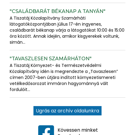
"CSALÁDBARÁT BÉKANAP A TANYÁN"
A Tiszatáj Közalapítvány Szamárháti
látogatóközpontjában július 17-én ingyenes,
családbarát békanap várja a látogatókat 10:00 és 15:00
óra között. Annak idején, amikor kisgyerekek voltunk,
simán...
"TAVASZLESEN SZAMÁRHÁTON"
A Tiszatáj Környezet- és Természetvédelmi
Közalapítvány idén is megrendezte a „Tavaszlesen”
címen 2007-ben útjára indított környezetismereti
vetélkedősorozat immáron hagyománnyá vált
fordulóit...
Ugrás az archív oldalunkra
Kövessen minket