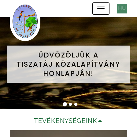
HU
ÜDVÖZÖLJÜK A
ÜDVÖZÖLJÜK A
ÜDVÖZÖLJÜK A
TISZATÁJ KÖZALAPÍTVÁNY
TISZATÁJ KÖZALAPÍTVÁNY
TISZATÁJ KÖZALAPÍTVÁNY
HONLAPJÁN!
HONLAPJÁN!
HONLAPJÁN!
TEVÉKENYSÉGEINK