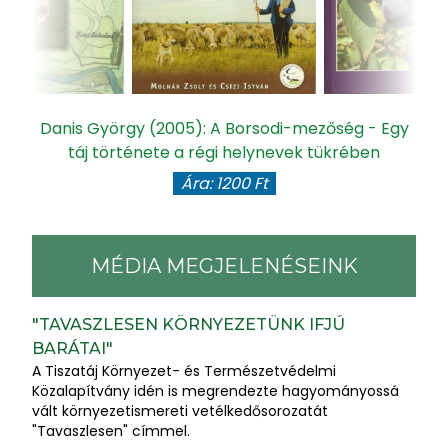
Danis György (2005): A Borsodi-mezőség - Egy
táj története a régi helynevek tükrében
Ára: 1200 Ft
MÉDIA MEGJELENÉSEINK
"TAVASZLESEN KÖRNYEZETÜNK IFJÚ
BARÁTAI"
A Tiszatáj Környezet- és Természetvédelmi
Közalapítvány idén is megrendezte hagyományossá
vált környezetismereti vetélkedősorozatát
"Tavaszlesen" címmel.